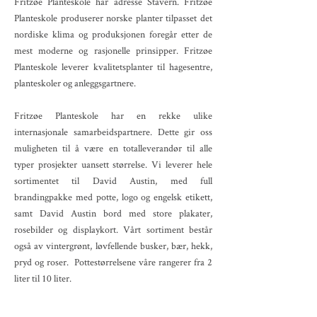
Fritzøe Planteskole har adresse Stavern. Fritzøe
Planteskole produserer norske planter tilpasset det
nordiske klima og produksjonen foregår etter de
mest moderne og rasjonelle prinsipper. Fritzøe
Planteskole leverer kvalitetsplanter til hagesentre,
planteskoler og anleggsgartnere.
Fritzøe Planteskole har en rekke ulike
internasjonale samarbeidspartnere. Dette gir oss
muligheten til å være en totalleverandør til alle
typer prosjekter uansett størrelse. Vi leverer hele
sortimentet til David Austin, med full
brandingpakke med potte, logo og engelsk etikett,
samt David Austin bord med store plakater,
rosebilder og displaykort. Vårt sortiment består
også av vintergrønt, løvfellende busker, bær, hekk,
pryd og roser. Pottestørrelsene våre rangerer fra 2
liter til 10 liter.