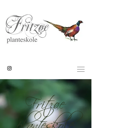
Fritzøe
planteskole